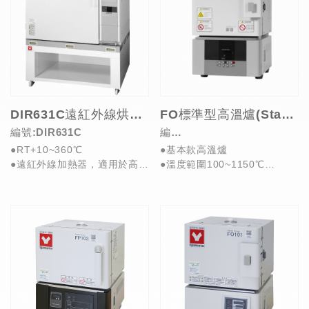
DIR631C遠紅外線烘箱 (Far Infrared Ray Oven)
FO標準型高溫爐(Standard Muffle Furnace)
編號:DIR631C
編
●RT+10~360℃
●基本款高溫爐
號:FO111C/211C/311C/411
●遠紅外線加熱器，適用於高分
●溫度範圍100~1150℃
C/511C/ 611C/711C/811C
子材料等熱處理
●1.5~30L多容量選擇
●具定值/程式/自動運行等功...
●60~80分鐘達最...