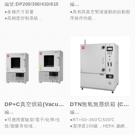
編號:DP200/300/410/610
編
●多種尺寸容量
●具有與真空幫浦連動的自動順
號:DPT40C/DPT60C/DPT8
●高精度控制系統
序操作功能
0C/DPT100C
●自我診斷可偵測異常
●多種壓力模式、程序可設定
●具大型觀察視窗
●七吋觸控操作螢幕，三級權
●115或220V...
限...
DP+C真空烘箱(Vacuum Drying Oven)
DTN無氧無塵烘箱 (Clean Inert Oven)
編
編
●可應用實驗室/電子/化學/生
●RT+50~360℃/500℃
號:DP23C/33C/43C/63C/83
號:DTN430C/630C/450C/65
技/製藥等領域
●潔淨度100級，HEPA 濾網過
C/103C
0C
●多種尺寸容量，具觀察視窗
濾效率達99.97%