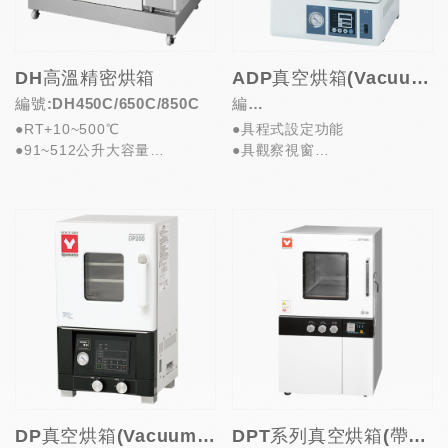
DH高溫精密烘箱
ADP真空烘箱(Vacuum Drying Oven)
編號:DH450C/650C/850C
編
●RT+10~500℃
●具程式設定功能
號:ADP200C/210C/300C/3
●91~512公升大容量
●具觀察視窗
10C
●優秀的溫度精度
●易於操作使用
●具定值/程式/自動運行等...
●自我診斷可偵測異常
●115或220V/6...
DP真空烘箱(Vacuum Drying Oven)
DPT系列真空烘箱(帶自動程序)(Vacuum Drying Oven)