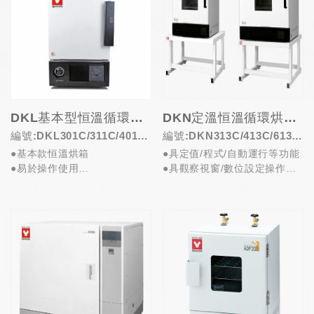
DKL基本型恒溫循環烘箱
DKN定溫恒溫循環烘箱 (Programmable Convention Oven)
編號:DKL301C/311C/401C
編號:DKN313C/413C/613C/
●基本款恒溫烘箱
●具定值/程式/自動運行等功能
/411C/601C/611C
813C/913C
●易於操作使用
●具觀察視窗/數位設定操作簡
●自我診斷可偵測異常
便
●豐富的功能設定
●6段程控共90步驟
●115或220V...
●自我診...