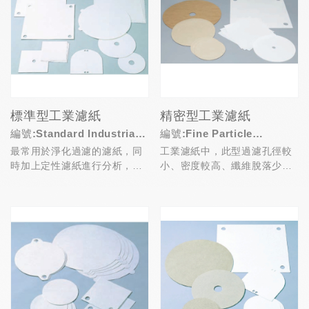
標準型工業濾紙
精密型工業濾紙
編號:Standard Industrial
編號:Fine Particle
最常用於淨化過濾的濾紙，同
工業濾紙中，此型過濾孔徑較
Filter Papers
Industrial Filter Papers
時加上定性濾紙進行分析，有
小、密度較高、纖維脫落少，
效捕集1μm~6μm顆粒，廣泛
適用於去除細小的顆粒
應用於臥式與立式壓...