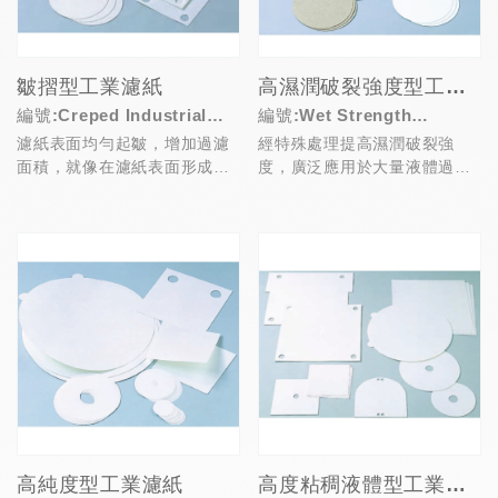
皺摺型工業濾紙
高濕潤破裂強度型工業濾紙
編號:Creped Industrial
編號:Wet Strength
濾紙表面均勻起皺，增加過濾
經特殊處理提高濕潤破裂強
Filter Papers
Industrial Filter Papers
面積，就像在濾紙表面形成一
度，廣泛應用於大量液體過濾
層預先塗佈的纖維素纖維；廣
及高壓過濾
泛用於過濾黏稠、含有大...
高純度型工業濾紙
高度粘稠液體型工業濾紙