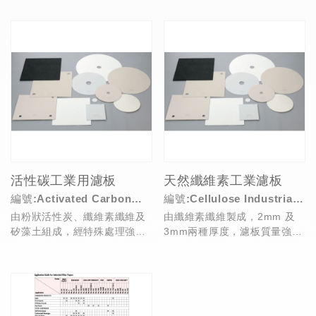
過濾清酒、葡萄酒...
或製藥等等產業的應用...
活性碳工業用濾板
天然纖維素工業濾板
編號:Activated Carbon
編號:Cellulose Industrial
由粉狀活性炭、纖維素纖維及
由纖維素纖維製成，2mm 及
Industrial Filter Pads
Filter Pads for Support
矽藻土組成，經特殊處理強化
3mm兩種厚度，濾板質量強、
and Purification
Zeta-Potential (界達電位) 效
耐水，主要用於支撐例如矽藻
果...
土等的預塗劑