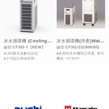
冰水循環機 (Cooling Water Circulator)
冰水循環機(停產)Water Circulators/Chillers)
編號:CF303-Y【NEW】
編號:CF301/311/800/801
●LED顯示及數位設定
●此系列冰水機現已停產, 替代
●小巧設計節省空間
機型: CF303Y
●濾網更換快速簡便
●冷卻能力強
●使用R452A環保冷媒
●節水型冷卻循環裝置
●...
●搭配...