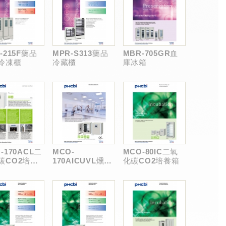
-215F藥品
MPR-S313藥品
MBR-705GR血
冷凍櫃
冷藏櫃
庫冰箱
-170ACL二
MCO-
MCO-80IC二氧
碳CO2培養
170AICUVL燻蒸
化碳CO2培養箱
滅菌型CO2培養
箱