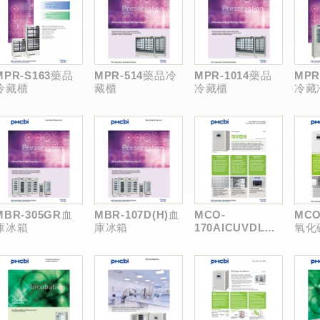
MPR-S163藥品
MPR-514藥品冷
MPR-1014藥品
MPR
冷藏櫃
藏櫃
冷藏櫃
冷藏
MBR-305GR血
MBR-107D(H)血
MCO-
MCO
庫冰箱
庫冰箱
170AICUVDL
氧化
180°C乾熱滅菌型
箱
培養箱