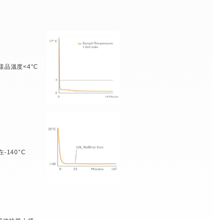
樣品溫度<4°C
-140°C