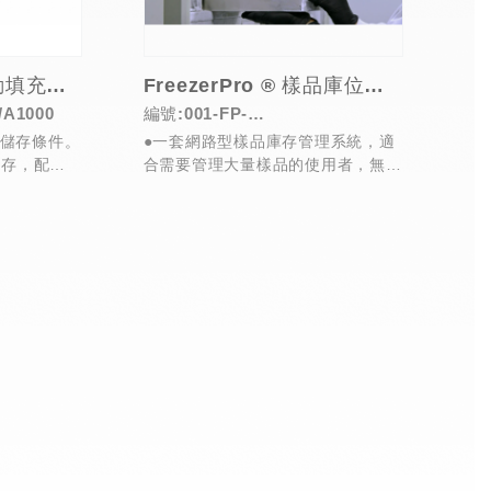
高性能氣相LN2自動填充儲存系統
FreezerPro ® 樣品庫位管理軟體
/A1000
編號:001-FP-
儲存條件。
●一套網路型樣品庫存管理系統，適
221(Standard)/001-FP-
儲存，配合
合需要管理大量樣品的使用者，無論
222(Enterprise)
及LN...
是小型實驗室，或是擁有數百萬筆記
錄的...