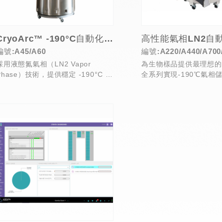
CryoArc™ -190°C自動化存取LN2儲存系統
編號:A45/A60
編號:A220/A440/A700
採用液態氮氣相（LN2 Vapor
為生物樣品提供最理想的
Phase）技術，提供穩定 -190°C 的
全系列實現-190℃氣相
全自動低溫儲存環境，...
液態氮自動補給系統、溫度