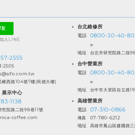
台北維修所
0800-30-40-80
電話
入LINE
箱)
地址
台北市研究院路二段98
557-2555
台中營業所
3-2505
0800-30-40-80
電話
s@sifo.com.tw
權西路104號7樓(民德大樓)
箱)
地址
台中市大里區自立路19
| 展示中心
高雄營業所
83-1138
07-310-0866
電話
究院路二段98巷11號
07-780-6212
nica-coffee.com
傳真
地址
高雄市鳳山區建國路三段