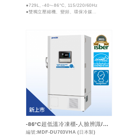
●729L, -40~-86°C, 115/220/60Hz
●雙獨立壓縮機、變頻、環保冷媒
●每日耗能7.3kWh、Energy Star美國能源
之星標章
●密碼保護功能電...
-86°C超低溫冷凍櫃-人臉辨識/變頻/省電
編號:MDF-DU703VHA (日本製)