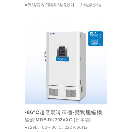
●低結霜內門隔熱結構設計，大幅減少結霜
比例
●變頻壓縮機搭配環保冷媒，比傳統機型省
電約53%
●美國能源之星 ...
-86°C超低溫冷凍櫃-雙獨壓縮機
編號:MDF-DU702VXC (日本製)
●729L, -50~-86°C, 220V/60Hz