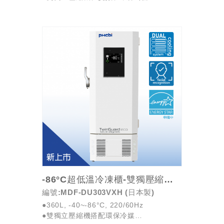
●每日耗能6.8kWh、Energy Star美國能源
之星標章
●密碼保護功能電...
-86°C超低溫冷凍櫃-雙獨壓縮機/省電/人臉辨識...
編號:MDF-DU303VXH (日本製)
●360L, -40~-86°C, 220/60Hz
●雙獨立壓縮機搭配環保冷媒