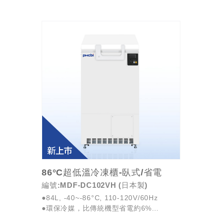
●每日耗能7.3kWh，超節電
●Energy Star美國能源之星標章申請中
●密碼保護...
86°C超低溫冷凍櫃-臥式/省電
編號:MDF-DC102VH (日本製)
●84L, -40~-86°C, 110-120V/60Hz
●環保冷媒，比傳統機型省電約6%
●占地面積小，可依空間大小靈活配置