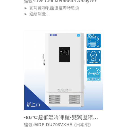
編號:Live Cell Metabolic Analyzer
► 葡萄糖和乳酸濃度即時監測
► 連續測量
► 搭配培養箱使用，設計簡單，適合任何
實驗室空間
► 無需對培養基進行取樣，測量後也可使
用相同的細胞進行單獨評估
[產品開發...
-86°C超低溫冷凍櫃-雙獨壓縮機/變頻/省電/人...
編號:MDF-DU703VXHA (日本製)