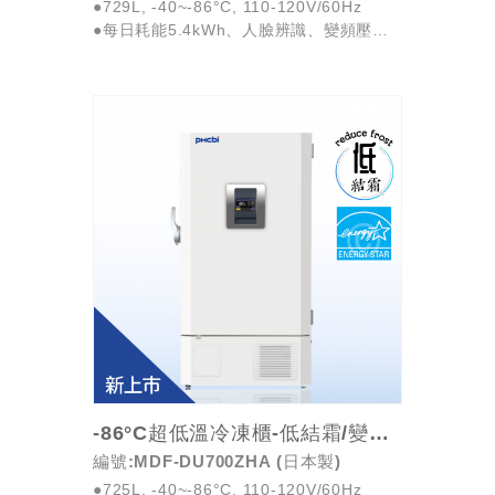
●729L, -40~-86°C, 110-120V/60Hz
●每日耗能5.4kWh、人臉辨識、變頻壓縮
機搭配環保冷媒
●Energy Star美國能源之星標章， 領先業
界的...
-86°C超低溫冷凍櫃-低結霜/變頻/省電
編號:MDF-DU700ZHA (日本製)
●725L, -40~-86°C, 110-120V/60Hz