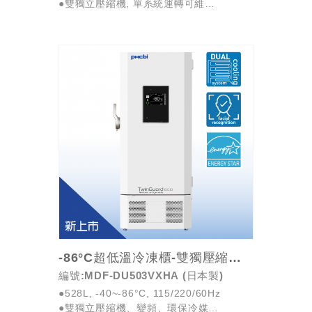
●雙獨立壓縮機, 單系統運轉可維
持-70°C，降低儲存風險
●專利 V.I.P. Plus超薄壁，比傳統機型增加
約10%...
-86°C超低溫冷凍櫃-雙獨壓縮機/變頻/省電/人...
編號:MDF-DU503VXHA (日本製)
●528L, -40~-86°C, 115/220/60Hz
●雙獨立壓縮機、變頻、環保冷媒