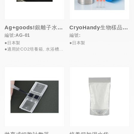
Ag+goods!銀離子水質穩定器
CryoHandy生物樣品低溫運送罐
編號:AG-01
編號:
●日本製
●日本製
●適用於CO2培養箱, 水浴槽以
及水冷卻裝置等應用。