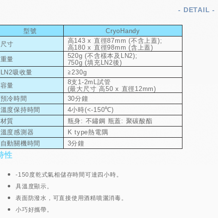
- DETAIL -
型號
C
ryoHandy
高
143 x
直徑
87mm (
不含上蓋
);
尺寸
高
180 x
直徑
98mm (
含上蓋
)
520g (
不含樣本及
LN2);
重量
750g (
填充
LN2
後
)
LN2吸收量
≧
230
g
8
支
1-2mL
試管
容量
(
最大尺寸 高
50 x
直徑
12mm)
預冷時間
30
分鐘
溫度保持時間
4
小時
(<-150℃)
材質
瓶身
:
不鏽鋼 瓶蓋
:
聚碳酸酯
溫度感測器
K type熱電隅
自動關機時間
3分鐘
特性
-150
度乾式氣相儲存時間可達四小時。
具溫度顯示。
表面防潑水，可直接使用酒精噴灑消毒。
小巧好攜帶。