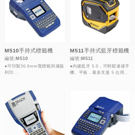
M510手持式標籤機
M511手持式藍牙標籤機
編號:M510
編號:M511
●可印製36.6mm寬標籤與滿版
●內建藍牙 5.0，可輕鬆連接手
列印
機、平板，最多支援 5 位用戶
●多樣化應用情境，如實驗室、
同時配對，連線距離最遠達 20
電線布建、5S、管線、設備標
公尺，...
示等...