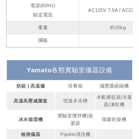
電源(60Hz)
AC115V 7.5A / AC220
額定電流
重量
約35kg
擱板
Yamato各類實驗室儀器設備
烘箱 | 高溫爐
培養箱
減壓濃縮縮機
水氣捕捉器|冷凝
高溫高壓滅菌釜
恆溫水浴槽
器|凍乾機
實驗室攪拌機|振
冰水循環機
噴霧乾燥機
盪器
檢測儀器
Pipette清洗機