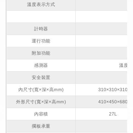
溫度表示方式
計時器
運行功能
附加功能
感測器
溫度調
安全裝置
自
內尺寸(寬×深×高mm)
310×310×310
外形尺寸(寬×深×高mm)
410×450×680
內容積
27L
擱板承重