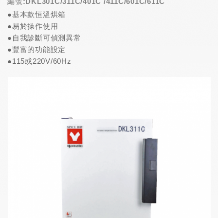
編號:DKL301C/311C/401C /411C/601C/611C
●基本款恒溫烘箱
●易於操作使用
●自我診斷可偵測異常
●豐富的功能設定
●115或220V/60Hz