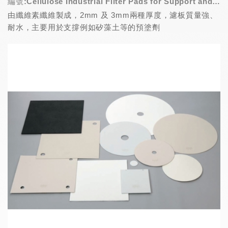
編號:Cellulose Industrial Filter Pads for Support and
由纖維素纖維製成，2mm 及 3mm兩種厚度，濾板質量強、
Purification
耐水，主要用於支撐例如矽藻土等的預塗劑