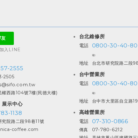
台北維修所
0800-30-40-80
電話
入LINE
箱)
地址
台北市研究院路二段98
557-2555
台中營業所
3-2505
0800-30-40-80
電話
s@sifo.com.tw
權西路104號7樓(民德大樓)
箱)
地址
台中市大里區自立路19
| 展示中心
高雄營業所
83-1138
07-310-0866
電話
究院路二段98巷11號
07-780-6212
nica-coffee.com
傳真
地址
高雄市鳳山區建國路三段