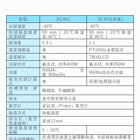
型號
DC401
DC801(停產)
冷卻溫度
-45
℃
-85
℃
到達最低溫度
50 min ( 20
℃降溫
80 min ( 20
℃降溫
所需時間
至
-45
℃
)
至
-85
℃
)
除濕量
0.6 L
1 L
溫度感應器
無
PT100
白金電阻式
溫度顯示
無
7
段式
LCD
冷卻方式
氣冷式
,
功率
400W
氣冷式
,
功率
350W
R404A,
含
冷媒
R600a
混合式冷媒
量
:300g
±
5g
複合式錶計顯
無
高壓
/
低壓顯示器
示
內槽形狀
,
材
圓桶狀
,
不鏽鋼製
質
排水
真空軟管附停止器
真空計
皮拉尼（
Pirani
）真空計
除霜方式
熱氣除霜
排出孔（真空
直徑
17mm
泵連接用）
環境溫度適用
5 ~ 30
℃
範圍
具過電流保護之漏電斷路器
,
冷卻過載保護繼電
安全保護機制