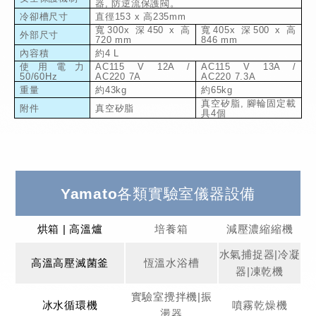
器
,
防逆流保護閥。
冷卻槽尺寸
直徑
153 x
高
235mm
寬
300x
深
450 x
高
寬
405x
深
500 x
高
外部尺寸
720 mm
846 mm
內容積
約
4 L
使用電力
AC115 V 12A /
AC115 V 13A /
50/60Hz
AC220 7A
AC220 7.3A
重量
約
43kg
約
65kg
真空矽脂
,
腳輪固定載
附件
真空矽脂
具
4
個
Yamato各類實驗室儀器設備
烘箱 | 高溫爐
培養箱
減壓濃縮縮機
水氣捕捉器|冷凝
高溫高壓滅菌釜
恆溫水浴槽
器|凍乾機
實驗室攪拌機|振
冰水循環機
噴霧乾燥機
盪器