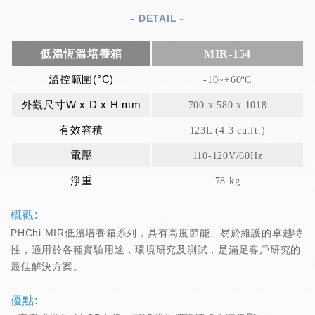
- DETAIL -
低溫恆溫培養箱
MIR-154
溫控範圍(°C)
-10~+60ºC
外觀尺寸W x D x H mm
700 x 580 x 1018
有效容積
123L (4.3 cu.ft.)
電壓
110-120V/60Hz
淨重
78 kg
概觀:
PHCbi MIR低溫培養箱系列，具有高度節能、易於維護的卓越特
性，適用於各種實驗用途，環境研究及測試，是滿足客戶研究的
最佳解決方案。
優點: