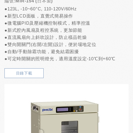
編號:MIR-154 (日本製)
●123L, -10~60°C, 110-120V/60Hz
●新型LCD面板，直覺式簡易操作
●微電腦PID及壓縮機控制模式，精準控溫
●新式腔內風扇及程控系統，更加節能
●直流風扇向上斜吹設計，防止樣品乾燥
●雙向開關門(右開/左開)設計，便於場地定位
●自動/手動除霜功能，避免結霜困擾
●可定時開關的照明燈光，適用溫度設定-10℃到+60℃
目錄下載