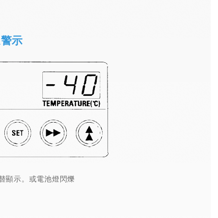
達警示
箱內溫度交替顯示。或電池燈閃爍