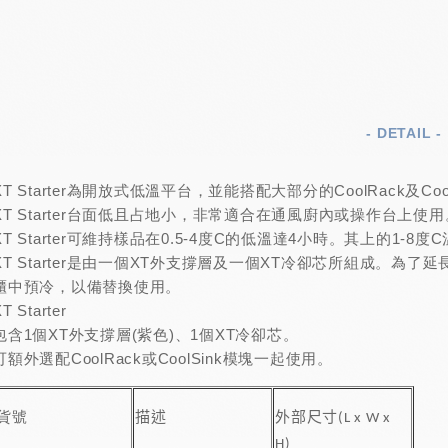
- DETAIL -
XT Starter為開放式低溫平台，並能搭配大部分的CoolRack及Co
XT Starter台面低且占地小，非常適合在通風廚內或操作台上使用
XT Starter可維持樣品在0.5-4度C的低溫達4小時。其上的1
XT Starter是由一個XT外支撐層及一個XT冷卻芯所組成。為
櫃中預冷，以備替換使用。
T Starter
包含1個XT外支撐層(紫色)、1個XT冷卻芯。
可額外選配CoolRack或CoolSink模塊一起使用。
貨號
描述
外部尺寸
(L x W x
H)