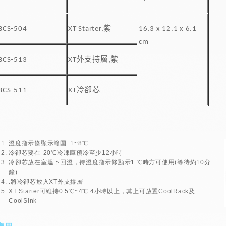
紫
BCS-504
XT Starter,
16.3 x 12.1 x 6.1
cm
,
外支持層
紫
BCS-513
XT
冷卻芯
BCS-511
XT
溫度指示條顯示範圍: 1~8℃
冷卻芯要在-20℃冷凍庫預冷至少12小時
冷卻芯放在室溫下回溫，待溫度指示條顯示1 ℃時方可使用(等待約10分
鐘)
.將冷卻芯放入XT外支撐層
XT Starter可維持0.5℃~4℃ 4小時以上，其上可放置CoolRack及
CoolSink