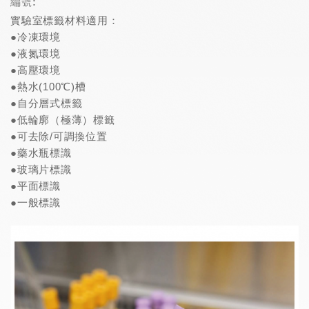
編號:
實驗室標籤材料適用：
●冷凍環境
●液氮環境
●高壓環境
●熱水(100℃)槽
●自分層式標籤
●低輪廓（極薄）標籤
●可去除/可調換位置
●藥水瓶標識
●玻璃片標識
●平面標識
●一般標識